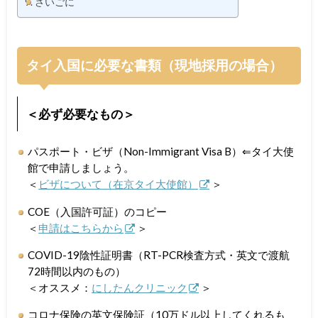
さいごに
タイ入国に必要な書類（現地採用の場合）
＜必ず必要なもの＞
パスポート・ビザ（Non-Immigrant Visa B）⇐タイ大使
館で申請しましょう。
＜
ビザについて（在京タイ大使館）
＞
COE（入国許可証）のコピー
＜
申請はこちらから
＞
COVID-19陰性証明書（RT-PCR検査方式・英文で渡航
72時間以内のもの）
＜オススメ：
にしたんクリニック
＞
コロナ保険の英文保険証（10万ドル以上してくれるも