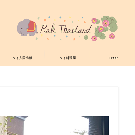
タイ入国情報
タイ料理屋
T-POP