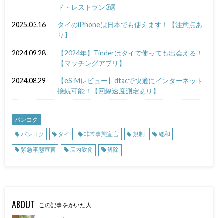
ド・レストラン3選
2025.03.16
タイのiPhoneは日本でも使えます！【注意点あ
り】
2024.09.28
【2024年】Tinderはタイで使っても出会える！
【マッチングアプリ】
2024.08.29
【eSIMレビュー】dtacで快適にインターネット
接続可能！【回線速度測定あり】
バンコク
バンコク
タイ
非常事態宣言
規制
緩和
緊急事態宣言
店内飲食
解除
ABOUT
この記事をかいた人