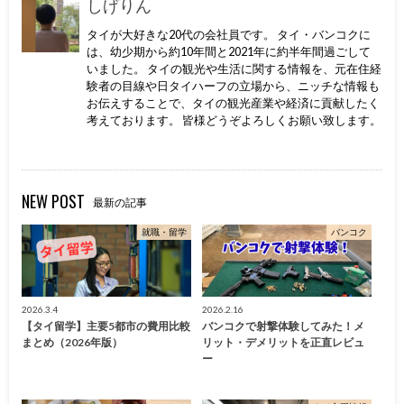
しげりん
タイが大好きな20代の会社員です。 タイ・バンコクに
は、幼少期から約10年間と2021年に約半年間過ごして
いました。 タイの観光や生活に関する情報を、元在住経
験者の目線や日タイハーフの立場から、ニッチな情報も
お伝えすることで、タイの観光産業や経済に貢献したく
考えております。 皆様どうぞよろしくお願い致します。
NEW POST
最新の記事
就職・留学
バンコク
2026.3.4
2026.2.16
【タイ留学】主要5都市の費用比較
バンコクで射撃体験してみた！メ
まとめ（2026年版）
リット・デメリットを正直レビュ
ー