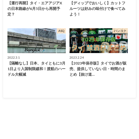
【運行再開】タイ・エアアジアX
【ディップでおいしく】カットフ
の日本路線が6月5日から再開予
ルーツは好みの味付けで食べてみ
定？
よう！
ASQ
バンコク
2022.3.1
2023.2.24
【隔離なし】日本、タイともに3月
【2023年保存版】タイでお酒が販
1日より入国制限緩和！渡航のハー
売、提供していない日・時間のま
ドル大幅減
とめ【抜け道…