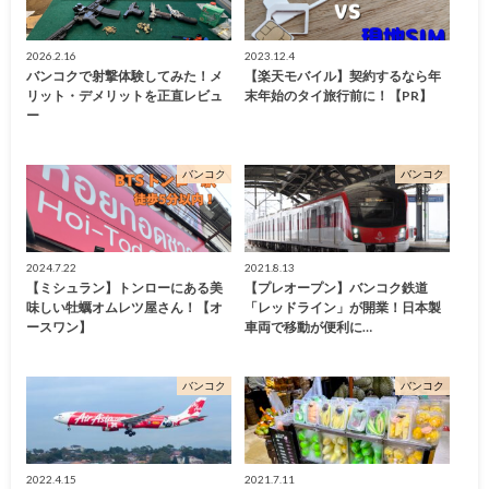
2026.2.16
2023.12.4
バンコクで射撃体験してみた！メ
【楽天モバイル】契約するなら年
リット・デメリットを正直レビュ
末年始のタイ旅行前に！【PR】
ー
バンコク
バンコク
2024.7.22
2021.8.13
【ミシュラン】トンローにある美
【プレオープン】バンコク鉄道
味しい牡蠣オムレツ屋さん！【オ
「レッドライン」が開業！日本製
ースワン】
車両で移動が便利に…
バンコク
バンコク
2022.4.15
2021.7.11