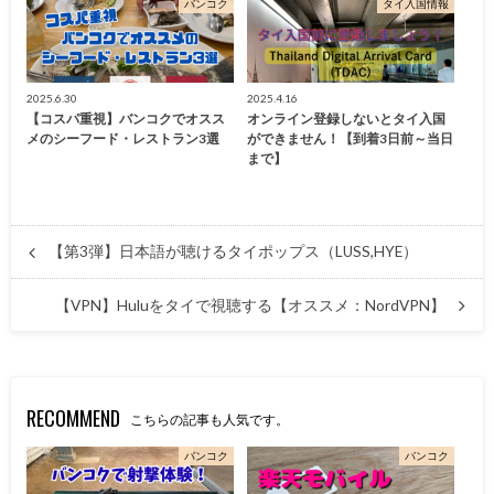
バンコク
タイ入国情報
2025.6.30
2025.4.16
【コスパ重視】バンコクでオスス
オンライン登録しないとタイ入国
メのシーフード・レストラン3選
ができません！【到着3日前～当日
まで】
【第3弾】日本語が聴けるタイポップス（LUSS,HYE）
【VPN】Huluをタイで視聴する【オススメ：NordVPN】
RECOMMEND
こちらの記事も人気です。
バンコク
バンコク