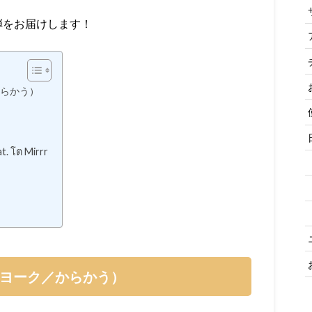
弾をお届けします！
からかう）
. โต Mirrr
ク ヨーク／からかう）