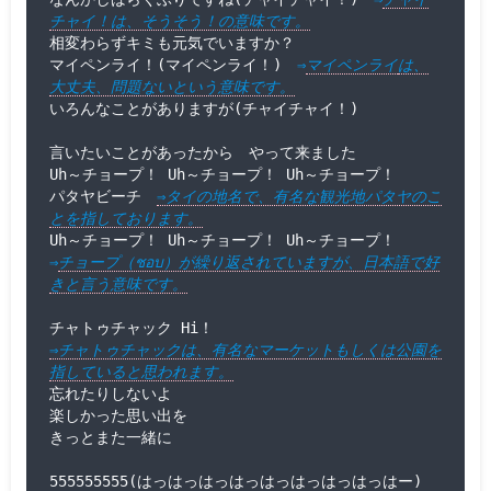
チャイ！は、そうそう！の意味です。
相変わらずキミも元気でいますか？

マイペンライ！(マイペンライ！)　
⇒
マイペンライ
は、
大丈夫、問題ないという意味です。
いろんなことがありますが(チャイチャイ！)

言いたいことがあったから　やって来ました

Uh～チョープ！ Uh～チョープ！ Uh～チョープ！

パタヤビーチ　
⇒タイの地名で、有名な観光地パタヤのこ
とを指しております。
⇒
チョープ（ชอบ）が繰り返されていますが、日本語で好
きと言う意味です。
⇒チャトゥチャックは、有名なマーケットもしくは公園を
指していると思われます。
忘れたりしないよ

楽しかった思い出を

きっとまた一緒に
