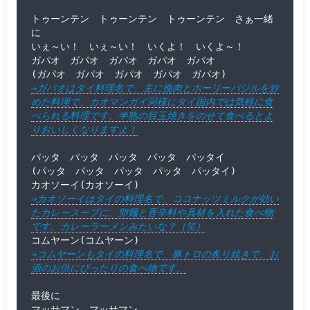
トゥーンテン　トゥーンテン　トゥーンテン　さぁ一緒
に

いぇ～い！　いぇ～い！　いくよ！　いくよ～！

ガパオ　ガパオ　ガパオ　ガパオ　ガパオ

⇒ガパオはタイ料理名で、主に挽肉とホーリーバジルを炒
めた料理で、カオマンガイ同様にタイ国内では気軽に食
べられる料理です。半熟の目玉焼きをのせて食べるとよ
りおいしくなりますよ！
パッタ　パッタ　パッタ　パッタ　パッタイ

(パッタ　パッタ　パッタ　パッタ　パッタイ)

⇒カオソーイはタイの料理名で、ココナッツミルクが効い
たカレースープに、卵麺と香辛料や具材を入れた食べ物
です。カレーラーメンみたいな？（笑）
⇒コムヤーンもタイの料理名で、豚トロの炙り焼きで、お
酒のお供にぴったりの食べ物です。
最後に

マッサマン　マッサマン
