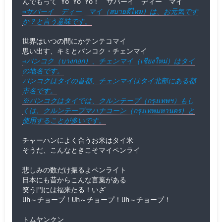
⇒サバーイ　ディー　マイ（สบายดีไหม）は、お元気です
か？と言う意味です。
世界はいつの間にかテンテコマイ

⇒バンコク（บางกอก）、チェンマイ（เชียงใหม่）はタイ
の地名です。

バンコクはタイの首都、チェンマイはタイ北部にある都
市名です。

※バンコクはタイでは、クルンテープ（กรุงเทพฯ）もし
くは、クルンテープマハナコーン（กรุงเทพมหานคร）と
使用することが多いです。
チャーハンによく合うお米はタイ米

そうだ、こんなときこそマイペンライ

悲しみの数だけ振るよペンライト

日本にも昔からこんな言葉がある

笑う門には福来たる！いざ

Uh～チョープ！Uh～チョープ！Uh～チョープ！
