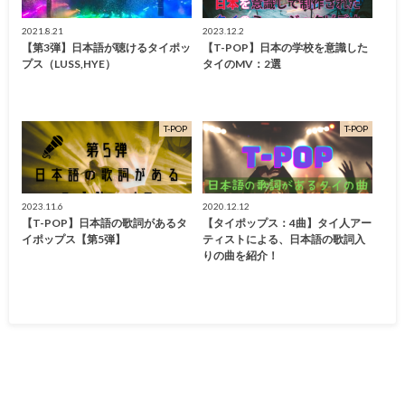
2021.8.21
2023.12.2
【第3弾】日本語が聴けるタイポッ
【T-POP】日本の学校を意識した
プス（LUSS,HYE）
タイのMV：2選
T-POP
T-POP
2023.11.6
2020.12.12
【T-POP】日本語の歌詞があるタ
【タイポップス：4曲】タイ人アー
イポップス【第5弾】
ティストによる、日本語の歌詞入
りの曲を紹介！