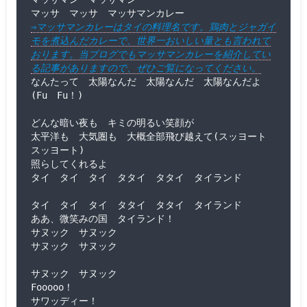
⇒マッサマンカレーはタイの料理名です。鶏肉とジャガイ
モを煮込んだカレーで、世界一おいしい量とも言われて
おります。当ブログでもマッサマンカレーを紹介してい
る記事がありますので、ぜひご覧になってください。
なんたって　太陽なんだ　太陽なんだ　太陽なんだよ
(Fu　Fu！)

どんな暗い夜も　キミの明るい笑顔が

太平洋も　大気圏も　大概全部飛び越えて(スッヨート　
スッヨート)

照らしてくれるよ

タイ　タイ　タイ　タタイ　タタイ　タイランド

タイ　タイ　タイ　タタイ　タタイ　タイランド

ああ、微笑みの国　タイランド！

サヌック　サヌック

サヌック　サヌック

サヌック　サヌック

Fooooo！

サワッディー！