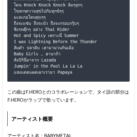
โดน Knock Knock Knock ล้มๆลุกๆ

โขลกๆความสุขไปกับทุกข์ๆๆ

มะละกอโดนทุบๆๆ

ถึงจะแซ่บ ถึงจะนัว ถึงจะกรอบกรุ้บๆ

ซิ่งรถตุ๊กๆ อย่าง Thai Rider

Hot and Spicy เพราะนี่ Summer

I was Lightning Before the Thunder

ส้มตำ ปลาดิบ เฮามาม่วนกันเด้อ

Baby Girls , ฮานาก้า

สั่งบิกินี่มาจาก Lazada

Jumpin' in the Pool La La La

แสงแดดแผดเผาเรามา Papaya
この曲はF.HEROとのコラボレーションで、タイ語の部分は
F.HEROがラップで歌っています。
アーティスト概要
アーティスト名：BABYMETAL