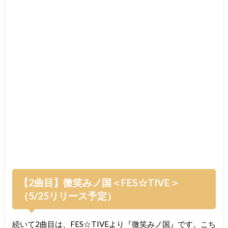
【2曲目】微笑みノ国＜FES☆TIVE＞
（5/25リリース予定）
続いて2曲目は、FES☆TIVEより『微笑みノ国』です。こち