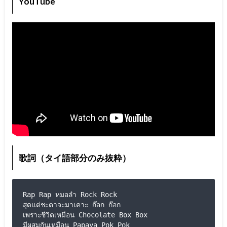
YouTube
歌詞（タイ語部分のみ抜粋）
Rap Rap หมอลำ Rock Rock

สุดแต่ชะตาจะมาเคาะ ก๊อก ก๊อก

เพราะชีวิตเหมือน Chocolate Box Box

มีผสมกันเหมือน Papaya Pok Pok
