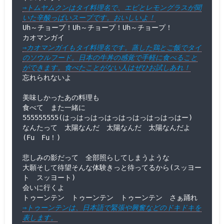
⇒トムヤムクンはタイ料理名で、エビとレモングラスが聞
いた辛酸っぱいスープです。おいしいよ！
Uh～チョープ！Uh～チョープ！Uh～チョープ！

⇒カオマンガイもタイ料理名です。蒸した鶏とご飯でタイ
のソウルフード。日本の牛丼の感覚で手軽に食べること
ができます。食べたことがない人はぜひお試しあれ！
忘れられないよ

美味しかったあの料理も

食べて　また一緒に

555555555(はっはっはっはっはっはっはっはっはー)

なんたって　太陽なんだ　太陽なんだ　太陽なんだよ
(Fu　Fu！)

悲しみの影だって　全部照らしてしまうような

大願そして待望そんな体験きっと待ってるから(スッヨー
ト　スッヨート)

会いに行くよ

⇒トゥーンテンは、日本語で緊張や興奮などのドキドキを
表します。