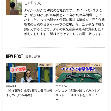
しげりん
タイが大好きな20代の会社員です。 タイ・バンコクに
は、幼少期から約10年間と2021年に約半年間過ごして
いました。 タイの観光や生活に関する情報を、元在住経
験者の目線や日タイハーフの立場から、ニッチな情報も
お伝えすることで、タイの観光産業や経済に貢献したく
考えております。 皆様どうぞよろしくお願い致します。
NEW POST
最新の記事
就職・留学
バンコク
2026.3.4
2026.2.16
【タイ留学】主要5都市の費用比較
バンコクで射撃体験してみた！メ
まとめ（2026年版）
リット・デメリットを正直レビュ
ー