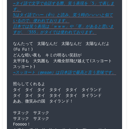
⇒タイ語で文字で会話する際、笑う表現を「5」で表しま
す。

5はタイ語でハー（ห้า）と読み、笑う時のハハハと似て
いるので、使われております。

日本では笑う表現は「ｗｗｗ」や「草」があると思いま
すが、「555」がタイでは使われております。
なんたって　太陽なんだ　太陽なんだ　太陽なんだよ
(Fu Fu！)

どんな暗い夜も　キミの明るい笑顔が

太平洋も　大気圏も　大概全部飛び越えて(スッヨート　
⇒スッヨート（สุดยอด）は日本語で最高と言う意味です。
照らしてくれるよ

タイ　タイ　タイ　タタイ　タタイ　タイランド

タイ　タイ　タイ　タタイ　タタイ　タイランド

ああ、微笑みの国　タイランド！

サヌック　サヌック

サヌック　サヌック

Fooooo！
