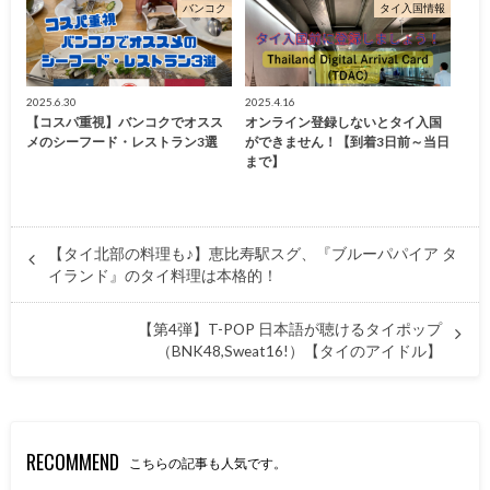
バンコク
タイ入国情報
2025.6.30
2025.4.16
【コスパ重視】バンコクでオスス
オンライン登録しないとタイ入国
メのシーフード・レストラン3選
ができません！【到着3日前～当日
まで】
【タイ北部の料理も♪】恵比寿駅スグ、『ブルーパパイア タ
イランド』のタイ料理は本格的！
【第4弾】T-POP 日本語が聴けるタイポップ
（BNK48,Sweat16!）【タイのアイドル】
RECOMMEND
こちらの記事も人気です。