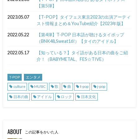
【第5弾】
2023.05.07
【T-POP】タイフェス東京2023の出演アーティ
スト情報まとめ＆YouTube紹介【2023年版】
2022.05.22
【第4弾】T-POP 日本語が聴けるタイポップ
（BNK48,Sweat16!）【タイのアイドル】
2022.05.17
【知っている？】タイ語がある日本の曲をご紹
介！（BABYMETAL、FES☆TIVE）
T-POP
エンタメ
culture
MUSIC
歌
曲
t-pop
j-pop
日本の曲
アイドル
ロック
日本文化
ABOUT
この記事をかいた人