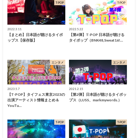
T-POP
T-POP
2022.3.11
2022.5.22
【まとめ】日本語が聴けるタイポ
【第4弾】T-POP 日本語が聴ける
ップス【保存版】
タイポップ（BNK48,Sweat16!…
エンタメ
エンタメ
2023.5.7
2021.2.15
【T-POP】タイフェス東京2023の
【第2弾】日本語が聴けるタイポッ
出演アーティスト情報まとめ＆
プス（LUSS、markmywords.）
YouTu…
T-POP
T-POP