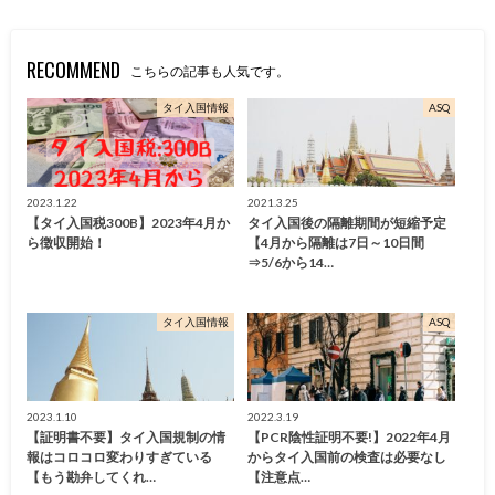
RECOMMEND
こちらの記事も人気です。
タイ入国情報
ASQ
2023.1.22
2021.3.25
【タイ入国税300B】2023年4月か
タイ入国後の隔離期間が短縮予定
ら徴収開始！
【4月から隔離は7日～10日間
⇒5/6から14…
タイ入国情報
ASQ
2023.1.10
2022.3.19
【証明書不要】タイ入国規制の情
【PCR陰性証明不要!】2022年4月
報はコロコロ変わりすぎている
からタイ入国前の検査は必要なし
【もう勘弁してくれ…
【注意点…