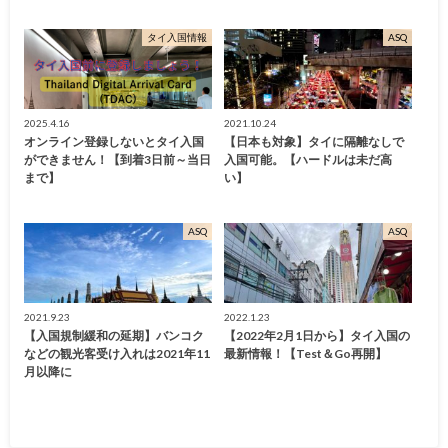
タイ入国情報
ASQ
2025.4.16
2021.10.24
オンライン登録しないとタイ入国
【日本も対象】タイに隔離なしで
ができません！【到着3日前～当日
入国可能。【ハードルは未だ高
まで】
い】
ASQ
ASQ
2021.9.23
2022.1.23
【入国規制緩和の延期】バンコク
【2022年2月1日から】タイ入国の
などの観光客受け入れは2021年11
最新情報！【Test＆Go再開】
月以降に