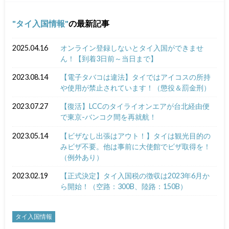
タイ入国情報
の最新記事
2025.04.16
オンライン登録しないとタイ入国ができませ
ん！【到着3日前～当日まで】
2023.08.14
【電子タバコは違法】タイではアイコスの所持
や使用が禁止されています！（懲役＆罰金刑）
2023.07.27
【復活】LCCのタイライオンエアが台北経由便
で東京-バンコク間を再就航！
2023.05.14
【ビザなし出張はアウト！】タイは観光目的の
みビザ不要。他は事前に大使館でビザ取得を！
（例外あり）
2023.02.19
【正式決定】タイ入国税の徴収は2023年6月か
ら開始！（空路：300B、陸路：150B）
タイ入国情報