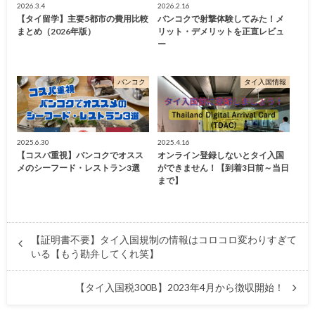
2026.3.4
2026.2.16
【タイ留学】主要5都市の費用比較
バンコクで射撃体験してみた！メ
まとめ（2026年版）
リット・デメリットを正直レビュ
ー
バンコク
タイ入国情報
2025.6.30
2025.4.16
【コスパ重視】バンコクでオスス
オンライン登録しないとタイ入国
メのシーフード・レストラン3選
ができません！【到着3日前～当日
まで】
【証明書不要】タイ入国規制の情報はコロコロ変わりすぎて
いる【もう勘弁してくれ笑】
【タイ入国税300B】2023年4月から徴収開始！