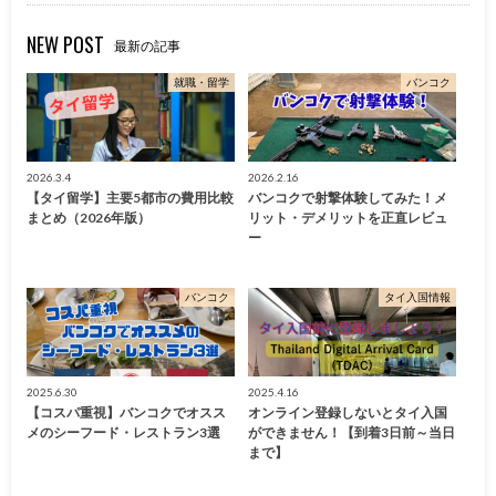
NEW POST
最新の記事
就職・留学
バンコク
2026.3.4
2026.2.16
【タイ留学】主要5都市の費用比較
バンコクで射撃体験してみた！メ
まとめ（2026年版）
リット・デメリットを正直レビュ
ー
バンコク
タイ入国情報
2025.6.30
2025.4.16
【コスパ重視】バンコクでオスス
オンライン登録しないとタイ入国
メのシーフード・レストラン3選
ができません！【到着3日前～当日
まで】