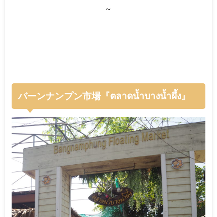
～
バーンナンプン市場『ตลาดน้ำบางน้ำผึ้ง』