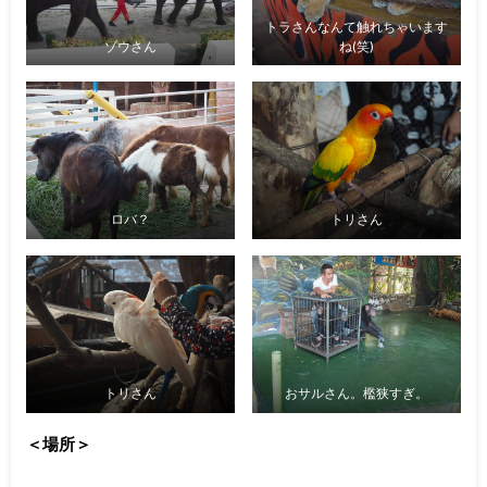
トラさんなんて触れちゃいます
ゾウさん
ね(笑)
ロバ？
トリさん
トリさん
おサルさん。檻狭すぎ。
＜場所＞