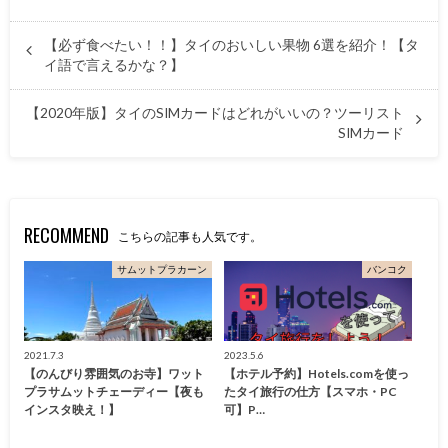
【必ず食べたい！！】タイのおいしい果物 6選を紹介！【タ
イ語で言えるかな？】
【2020年版】タイのSIMカードはどれがいいの？ツーリスト
SIMカード
RECOMMEND
こちらの記事も人気です。
サムットプラカーン
バンコク
2021.7.3
2023.5.6
【のんびり雰囲気のお寺】ワット
【ホテル予約】Hotels.comを使っ
プラサムットチェーディー【夜も
たタイ旅行の仕方【スマホ・PC
インスタ映え！】
可】P…