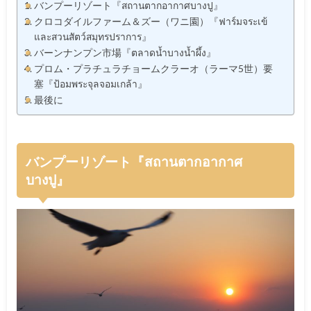
バンプーリゾート『สถานตากอากาศบางปู』
クロコダイルファーム＆ズー（ワニ園）『ฟาร์มจระเข้
และสวนสัตว์สมุทรปราการ』
バーンナンプン市場『ตลาดน้ำบางน้ำผึ้ง』
プロム・プラチュラチョームクラーオ（ラーマ5世）要
塞『ป้อมพระจุลจอมเกล้า』
最後に
バンプーリゾート『สถานตากอากาศ
บางปู』