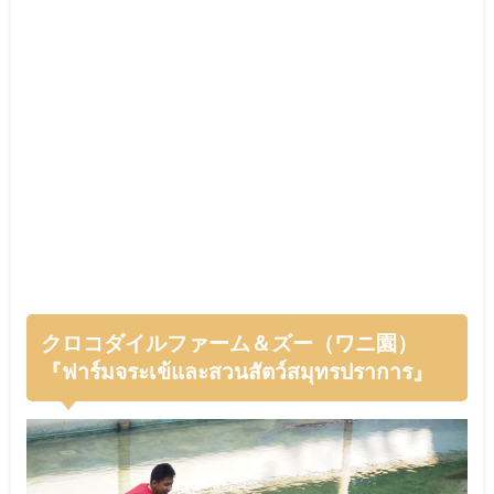
クロコダイルファーム＆ズー（ワニ園）
『ฟาร์มจระเข้และสวนสัตว์สมุทรปราการ』