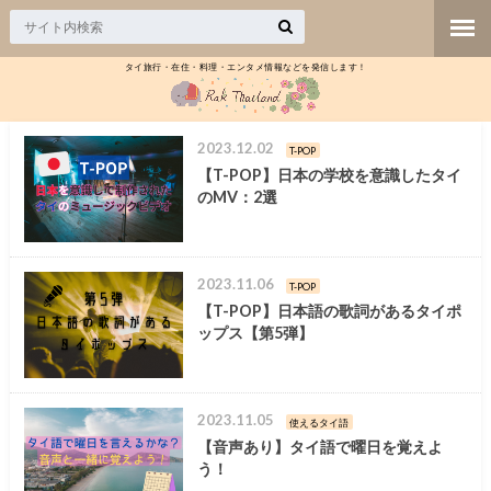
タイ旅行・在住・料理・エンタメ情報などを発信します！
2023.12.02
T-POP
【T-POP】日本の学校を意識したタイ
のMV：2選
2023.11.06
T-POP
【T-POP】日本語の歌詞があるタイポ
ップス【第5弾】
2023.11.05
使えるタイ語
【音声あり】タイ語で曜日を覚えよ
う！