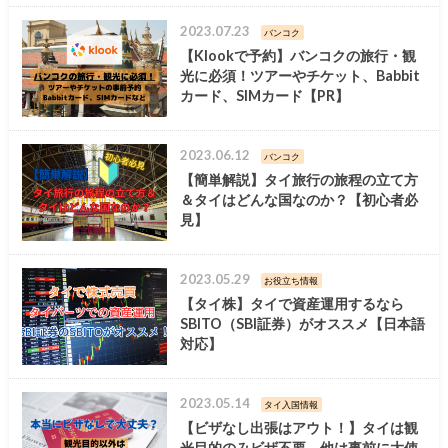
2023.07.23
バンコク
【Klookで予約】バンコクの旅行・観
光に必須！ツアーやチケット、Babbit
カード、SIMカード【PR】
2023.06.12
バンコク
【簡単解説】タイ旅行の旅程の立て方
＆タイはどんな国なのか？【初心者必
見】
2023.05.29
お役立ち情報
【タイ株】タイで資産運用するなら
SBITO（SBI証券）がオススメ【日本語
対応】
2023.05.14
タイ入国情報
【ビザなし出張はアウト！】タイは観
光目的のみビザ不要。他は事前に大使