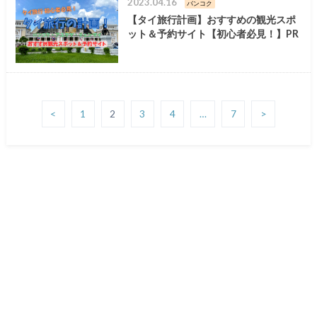
2023.04.16
バンコク
【タイ旅行計画】おすすめの観光スポ
ット＆予約サイト【初心者必見！】PR
<
1
2
3
4
…
7
>