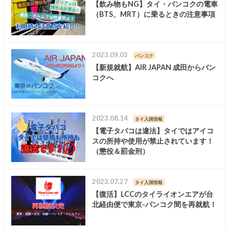
【飲み物もNG】タイ・バンコクの電車
（BTS、MRT）に乗るときの注意事項
2023.09.03
バンコク
【新規就航】AIR JAPAN 成田からバン
コクへ
2023.08.14
タイ入国情報
【電子タバコは違法】タイではアイコ
スの所持や使用が禁止されています！
（懲役＆罰金刑）
2023.07.27
タイ入国情報
【復活】LCCのタイライオンエアが台
北経由便で東京-バンコク間を再就航！