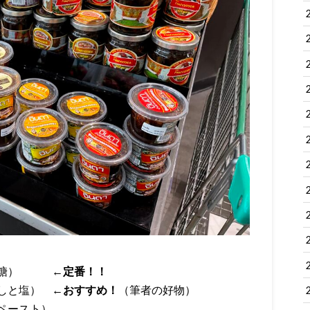
塩と砂糖）
←定番！！
干しと塩）
←おすすめ！
（筆者の好物）
ペースト）