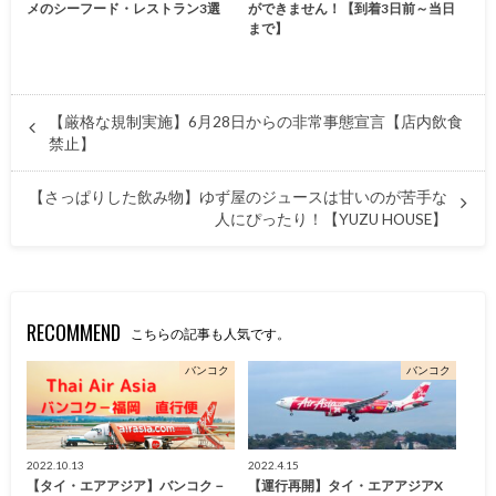
メのシーフード・レストラン3選
ができません！【到着3日前～当日
まで】
【厳格な規制実施】6月28日からの非常事態宣言【店内飲食
禁止】
【さっぱりした飲み物】ゆず屋のジュースは甘いのが苦手な
人にぴったり！【YUZU HOUSE】
RECOMMEND
こちらの記事も人気です。
バンコク
バンコク
2022.10.13
2022.4.15
【タイ・エアアジア】バンコク－
【運行再開】タイ・エアアジアX