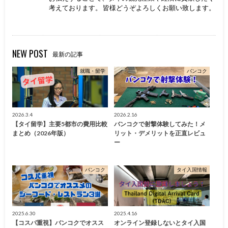
考えております。 皆様どうぞよろしくお願い致します。
NEW POST
最新の記事
就職・留学
バンコク
2026.3.4
2026.2.16
【タイ留学】主要5都市の費用比較
バンコクで射撃体験してみた！メ
まとめ（2026年版）
リット・デメリットを正直レビュ
ー
バンコク
タイ入国情報
2025.6.30
2025.4.16
【コスパ重視】バンコクでオスス
オンライン登録しないとタイ入国