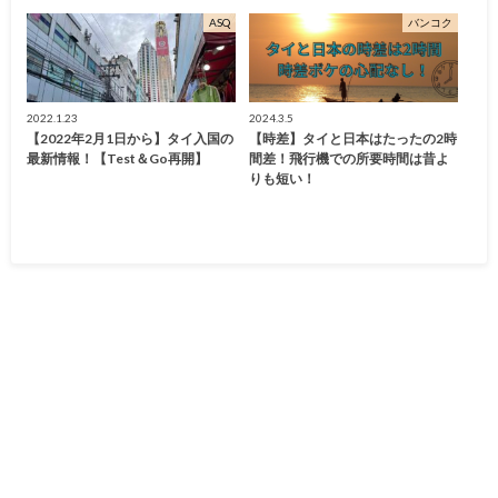
ASQ
バンコク
2022.1.23
2024.3.5
【2022年2月1日から】タイ入国の
【時差】タイと日本はたったの2時
最新情報！【Test＆Go再開】
間差！飛行機での所要時間は昔よ
りも短い！