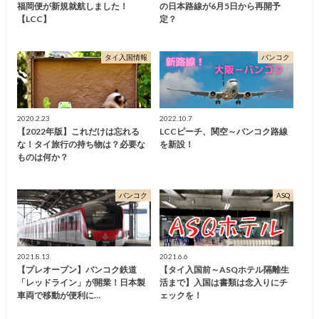
福岡便が新規就航しました！
の日本路線が6月5日から再開予
【LCC】
定？
タイ入国情報
バンコク
2020.2.23
2022.10.7
【2022年版】これだけは忘れる
LCCピーチ、関空～バンコク路線
な！タイ旅行の持ち物は？必要な
を新設！
ものは何か？
バンコク
ASQ
2021.8.13
2021.6.6
【プレオープン】バンコク鉄道
【タイ入国前～ASQホテル隔離生
「レッドライン」が開業！日本製
活まで】入国は書類は念入りにチ
車両で移動が便利に…
ェックを！