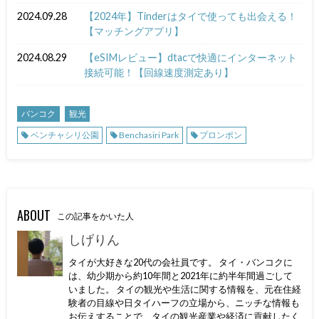
2024.09.28
【2024年】Tinderはタイで使っても出会える！
【マッチングアプリ】
2024.08.29
【eSIMレビュー】dtacで快適にインターネット
接続可能！【回線速度測定あり】
バンコク
観光
ベンチャシリ公園
Benchasiri Park
プロンポン
ABOUT
この記事をかいた人
しげりん
タイが大好きな20代の会社員です。 タイ・バンコクに
は、幼少期から約10年間と2021年に約半年間過ごして
いました。 タイの観光や生活に関する情報を、元在住経
験者の目線や日タイハーフの立場から、ニッチな情報も
お伝えすることで、タイの観光産業や経済に貢献したく