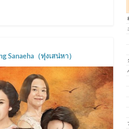
naeha（ทุ่งเสน่หา）