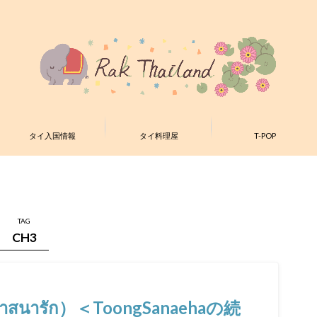
タイ入国情報
タイ料理屋
T-POP
TAG
CH3
สนารัก）＜ToongSanaehaの続