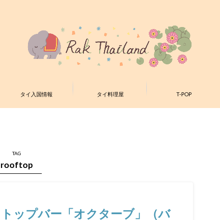
タイ入国情報
タイ料理屋
T-POP
TAG
rooftop
フトップバー「オクターブ」（バ