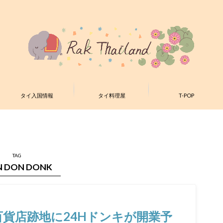
タイ入国情報
タイ料理屋
T-POP
TAG
 DON DONK
百貨店跡地に24Hドンキが開業予