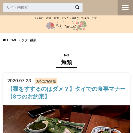
タイ旅行・在住・料理・エンタメ情報などを発信します！
HOME
タグ : 麺類
TAG
麺類
2020.07.23
お役立ち情報
【麺をすするのはダメ？】タイでの食事マナー
【8つのお約束】