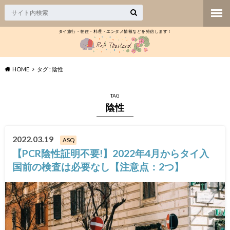
タイ旅行・在住・料理・エンタメ情報などを発信します！
HOME
タグ : 陰性
TAG
陰性
2022.03.19
ASQ
【PCR陰性証明不要!】2022年4月からタイ入
国前の検査は必要なし【注意点：2つ】