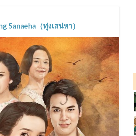
naeha（ทุ่งเสน่หา）