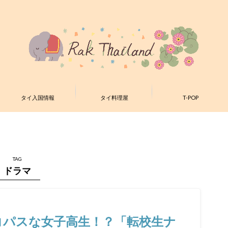
タイ入国情報
タイ料理屋
T-POP
TAG
ドラマ
サイコパスな女子高生！？「転校生ナ