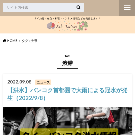
タイ旅行・在住・料理・エンタメ情報などを発信します！
HOME
タグ : 渋滞
TAG
渋滞
2022.09.08
ニュース
【洪水】バンコク首都圏で大雨による冠水が発
生（2022/9/8）