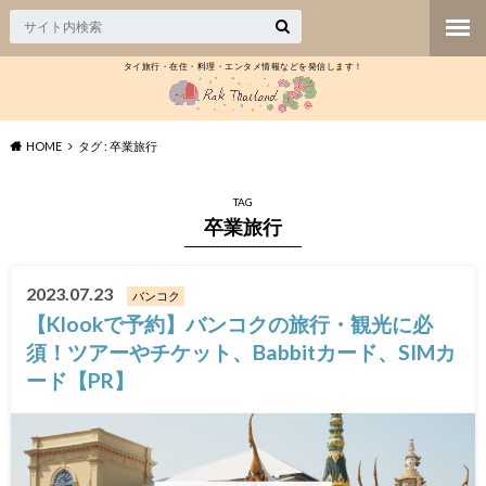
タイ旅行・在住・料理・エンタメ情報などを発信します！
HOME
タグ : 卒業旅行
TAG
卒業旅行
2023.07.23
バンコク
【Klookで予約】バンコクの旅行・観光に必
須！ツアーやチケット、Babbitカード、SIMカ
ード【PR】