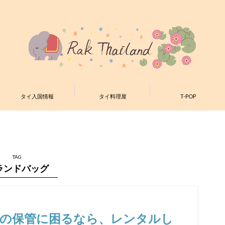
タイ入国情報
タイ料理屋
T-POP
TAG
ランドバッグ
スの保管に困るなら、レンタルし